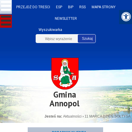
PRZEJDŹ DO TREŚCI
ESP
BIP
RSS
MAPA STRONY
NEWSLETTER
Wyszukiwarka
Szukaj
Gmina
Annopol
Jesteś na:
Aktualności
›
11 MARCA DZIEŃ SOŁTYSA