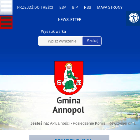
PRZEJDŹ DO TREŚCI
ESP
BIP
RSS
MAPA STRONY
NEWSLETTER
Wyszukiwarka
Szukaj
Gmina
Annopol
Jesteś na:
Aktualności
›
Posiedzenie Komisji Rewizyjnej dnia...